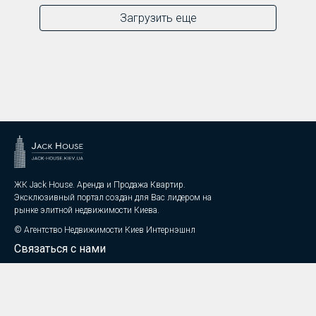
Загрузить еще
ЖК Jack House. Аренда и Продажа Квартир.
Эксклюзивный портал создан для Вас лидером на
рынке элитной недвижимости Киева.
©
Агентство Недвижимости Киев Интернэшнл
Связаться с нами
+38 044 337 9692
info@jack-house.kiev.ua