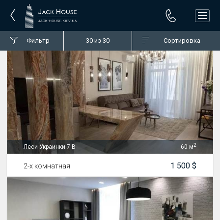
Фильтр
30
из 30
Сортировка
2
Леси Украинки 7 В
60 м
1 500 $
2-х комнатная