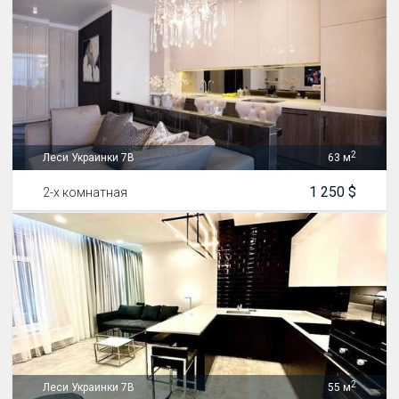
2
Леси Украинки 7В
63 м
1 250 $
2-х комнатная
2
Леси Украинки 7В
55 м