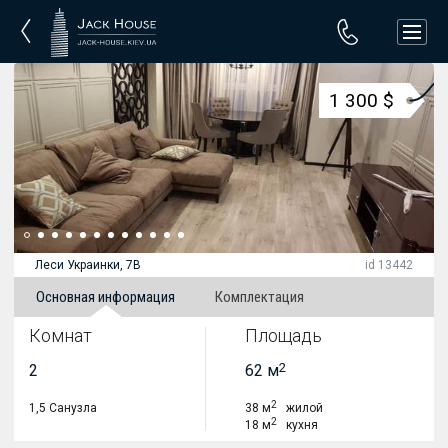
1 300 $
Леси Украинки, 7В
id 13442
Основная информация
Комплектация
Комнат
Площадь
2
2
62 м
2
1,5 Санузла
38 м
жилой
2
18 м
кухня